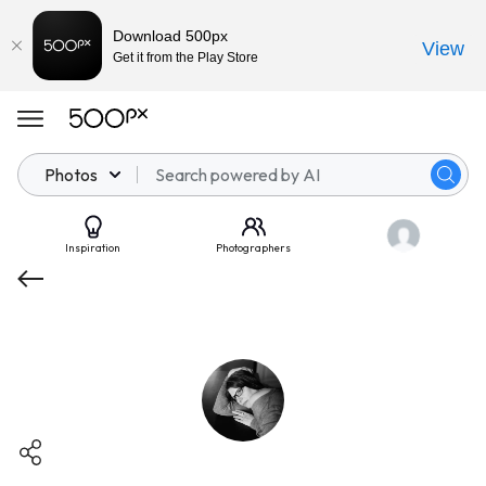
Download 500px
View
Get it from the Play Store
Photos
Inspiration
Photographers