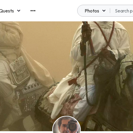
Quests
Photos
emberships