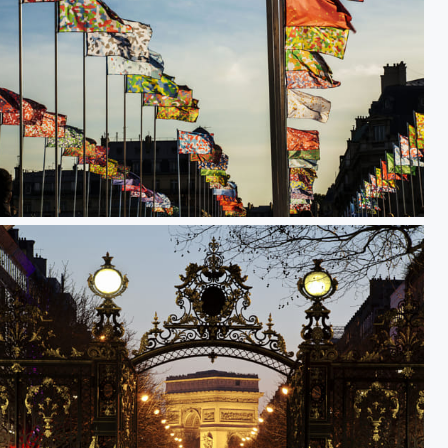
Passerelle Léopold-Sédar-Senghor