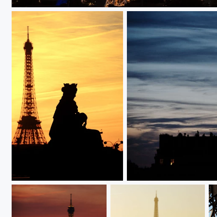
Tour eiffel
JBPA003206
Eiffel