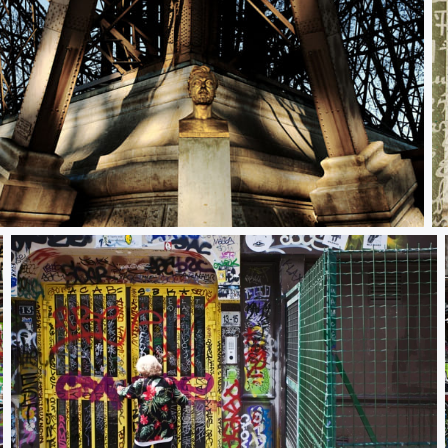
iffel tower
E