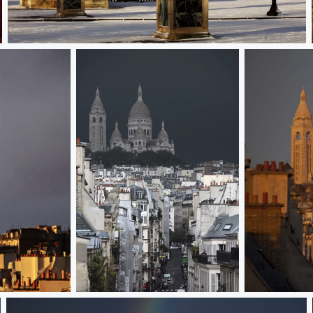
Place de la Concorde
JBPA002292
JBPA00241