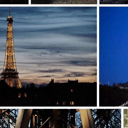
JBPA002392
Untitled
Eiffel tower