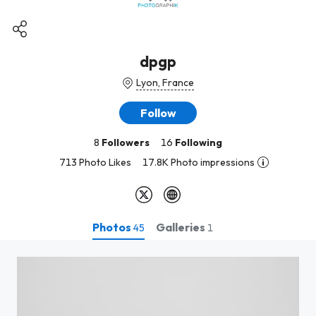
dpgp
Lyon, France
Follow
8
Followers
16
Following
713 Photo Likes
17.8K Photo impressions
Photos
Galleries
45
1