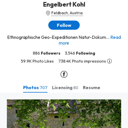
Engelbert Kohl
Feldbach, Austria
Follow
Ethnographische Geo-Expeditionen Natur-Dokum...
Read
more
886
Followers
3,546
Following
59.9K Photo Likes
738.4K Photo impressions
Photos
Licensing
Resume
707
80