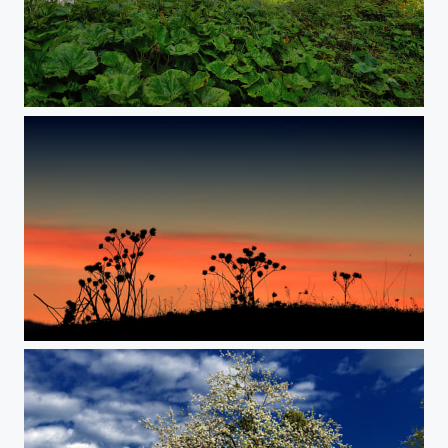
Krimml
early evening