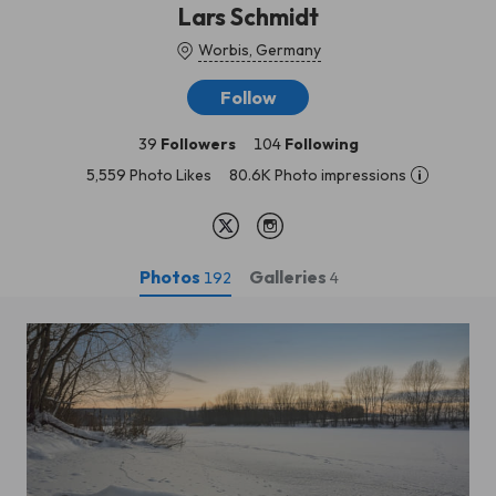
Lars Schmidt
Worbis, Germany
Follow
39
Followers
104
Following
5,559 Photo Likes
80.6K Photo impressions
Photos
Galleries
192
4