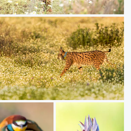
na - 028
20180504 Doñana - 051