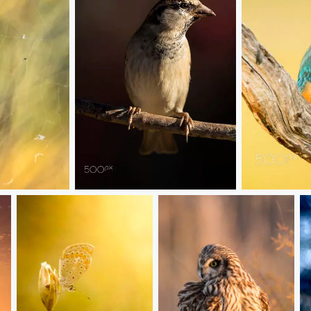
20171028 S. Huelva - 192
20180709 D