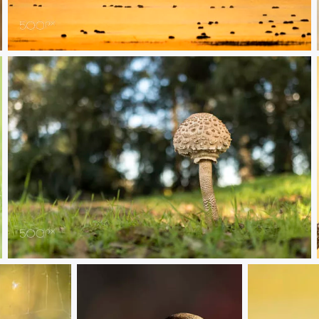
20180106 Doñana - 192
20181108 Doñana - 091