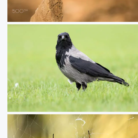
20190103 Huelva - 188
20180516 Irlanda - 6901