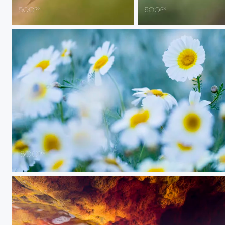
20180516 Irlanda - 8674
20180516 Irlanda - 11473
20180501 Doñana - 003