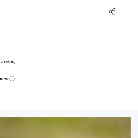
z años,
ions