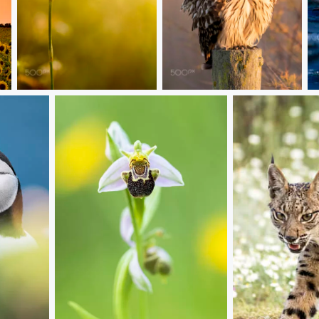
20180618 Doñana - 174
20180113 Doñana - 1029