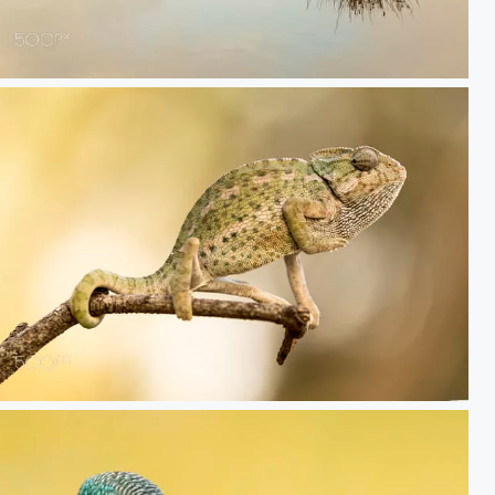
20180923 Delta del Ebro - 027
20180903 Doñana - 207