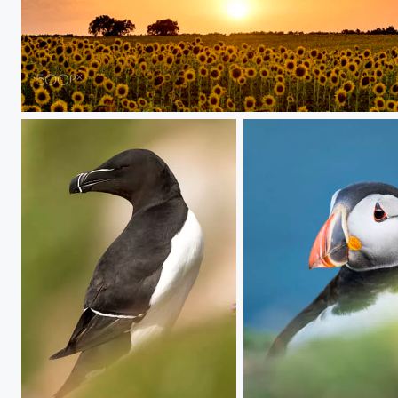
20170619 Almonte - 008