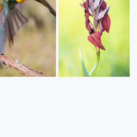
20180417 Doñana - 058