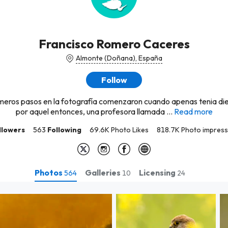
Francisco Romero Caceres
Almonte (Doñana), España
Follow
imeros pasos en la fotografía comenzaron cuando apenas tenia die
por aquel entonces, una profesora llamada ...
Read more
llowers
563
Following
69.6K Photo Likes
818.7K Photo impress
Photos
Galleries
Licensing
564
10
24