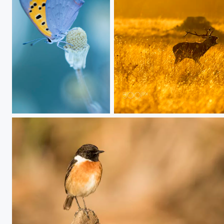
20200615 Doñana 00169
20170917 Doñana - 342