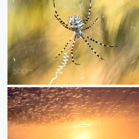
20180727 Doñana - 006