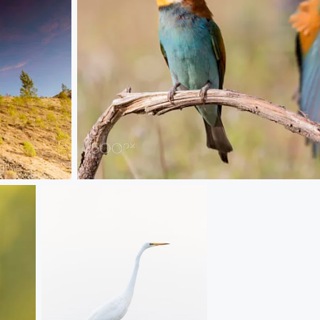
20180419 Doñana - 144