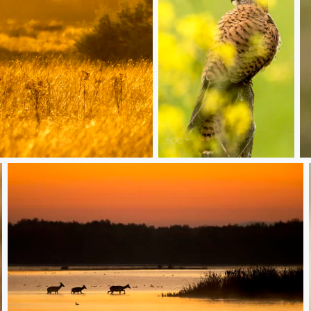
20190302 Doñana - 866