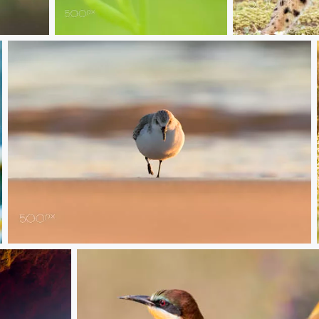
20180512 Doñana - 037
20180507 Doña
20180121 Doñana - 763