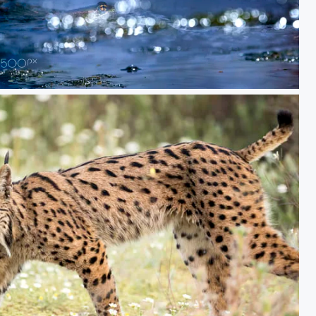
20180528 Doñana - 066