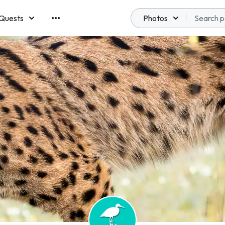
Quests
Photos
emberships