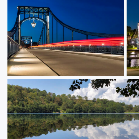
Blaue Stunde WHV // blue hour whv
Kais