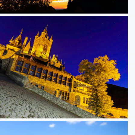
Sonnenaufgang im Herbst / it‘s fall and the sun is still rising
Abendlichter an der Cochemer Burg / evening lights at Cochem Castle