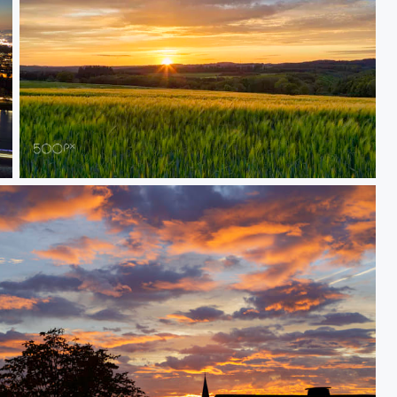
SpringTimeSunSet