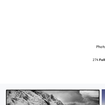
Photo
274
Fol