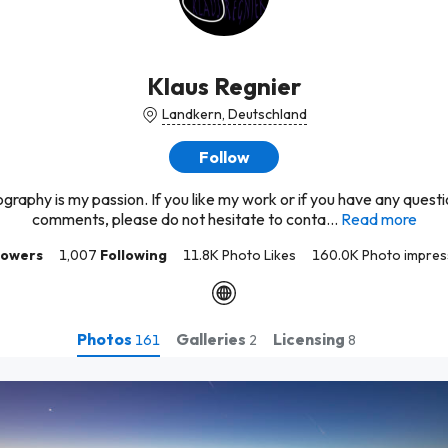
Klaus Regnier
Landkern, Deutschland
Follow
graphy is my passion. If you like my work or if you have any questi
comments, please do not hesitate to conta...
Read more
lowers
1,007
Following
11.8K Photo Likes
160.0K Photo impres
Photos
Galleries
Licensing
161
2
8