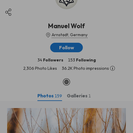
Manuel Wolf
Arnstadt, Germany
Follow
34
Followers
153
Following
2,306 Photo Likes
36.2K Photo impressions
Photos
Galleries
159
1