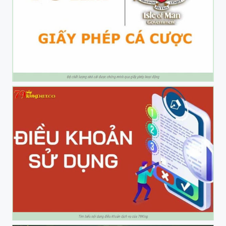
Giấy phép hoạt động - Chứng minh độ đẳng cấp của 79king
Điều khoản dịch vụ 79King - Cập nhật thông tin MỚI NHẤT