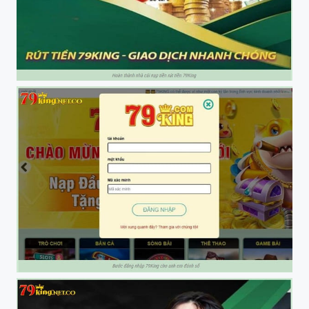
Hướng dẫn anh em cược thủ thao tác nạp rút tiền 79King
Đăng nhập 79King - Cập nhật link vào nhà cái chất lượng nhất