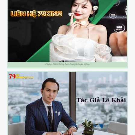
Phương Thức Liên Hệ 79King An Toàn, Hỗ Trợ Tận Tình 24/24