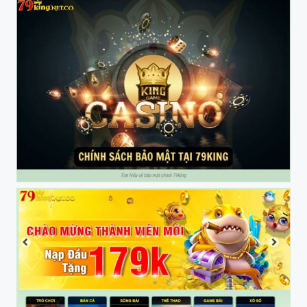
Chính sách bảo mật 79King - Cập nhật chính sách tốt nhất!