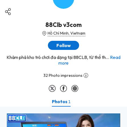
88Clb v3com
Hồ Chí Minh, Vietnam
Follow
Khám phá kho trò chơi đa dạng tại 88CLB, từ thể th...
Read
more
32 Photo impressions
Photos
1