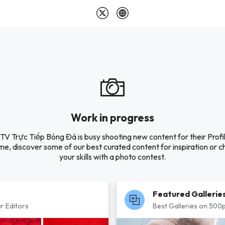
Work in progress
V Trực Tiếp Bóng Đá is busy shooting new content for their Profil
e, discover some of our best curated content for inspiration or c
your skills with a photo contest.
Featured Gallerie
r Editors
Best Galleries on 500