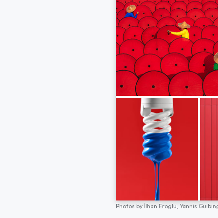
Photos by
İlhan Eroglu,
Yannis Guibin