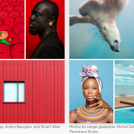
ga,
Andriy Bezuglov,
and
Stuart Allen
Photos by
sergei gladyshev,
Michal Za
Paraskeva Studio