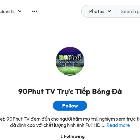
Quests
Photos
emberships
90Phut TV Trực Tiếp Bóng Đá
Follow
eb 90Phut TV đem đến cho người hâm mộ trải nghiệm xem trực t
đá đỉnh cao với chất lượng hình ảnh Full HD ...
Read more
1
Following