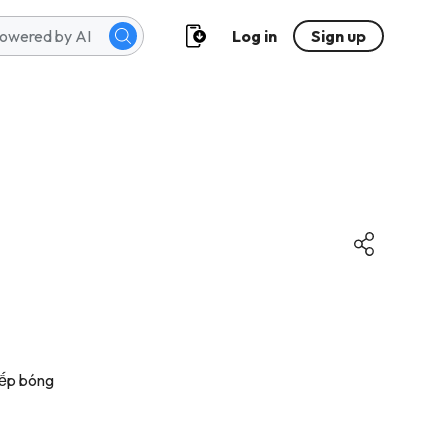
Log in
Sign up
iếp bóng