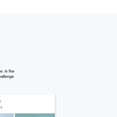
e. In the
hallenge
s
px