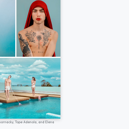
hornacky,
Tope Adenola,
and
Elena