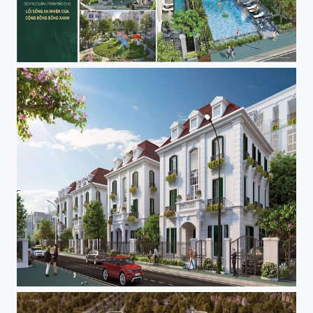
Avenue Garden – Dự Án gây bão tại Bắc Từ Liêm
Biệt Thự Avenue Garden – Nơi tôn vinh giá trị sống của cư dân