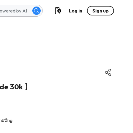
Log in
Sign up
ode 30k 】
 thưởng