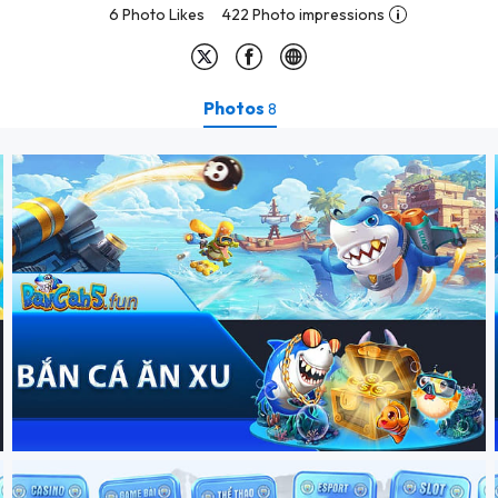
6 Photo Likes
422 Photo impressions
Photos
8
🐋Bắn Cá Ăn Xu – Tựa Game Bắn Cá Hot Nhất Tại BancaH5🐋