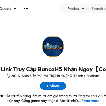
Quests
Photos
emberships
Link Truy Cập BancaH5 Nhận Ngay【C
261 Đ. Điện Biên Phủ, Võ Thị Sáu, Quận 3, Thành p, Vietnam
Follow
H5 là cái tên đang làm mưa làm gió trong thị trường trò chơi đổi
hiện nay. Cổng game này nhận được rất nhiề...
Read more