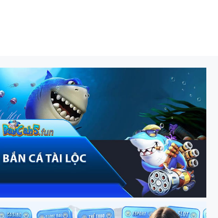
Bắn Cá Tài Lộc – Thủ Thuật Chơi Đỉnh Cao Tại BancaH5