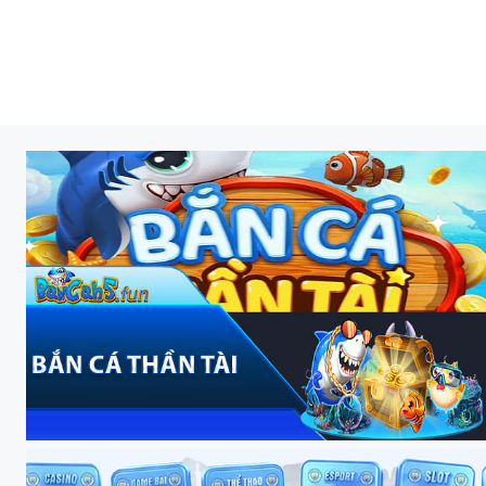
🐋Bắn Cá Thần Tài – Tựa Game Bắn Cá Hot Nhất Tại BancaH5🐋