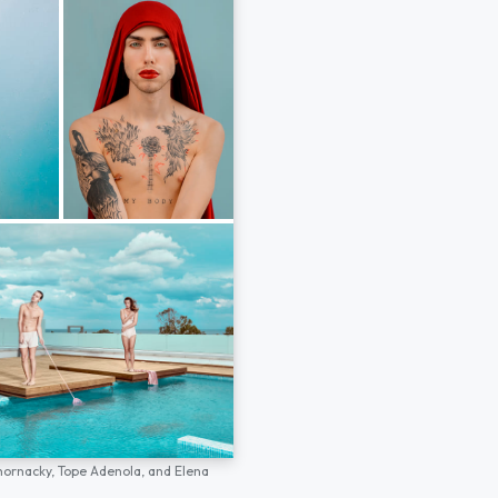
hornacky,
Tope Adenola,
and
Elena