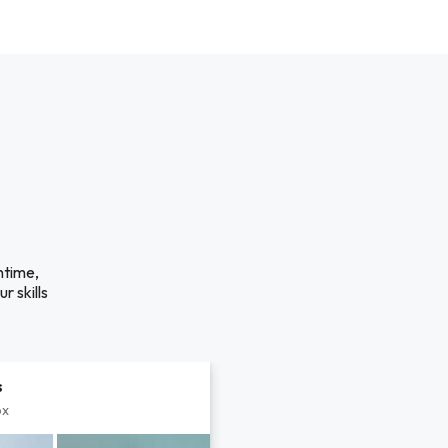
ntime,
r skills
s
px