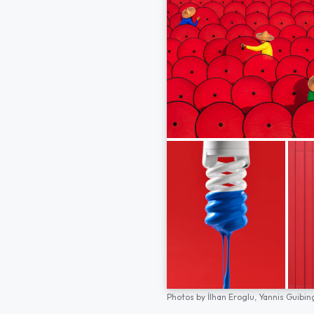
Photos by
İlhan Eroglu,
Yannis Guibin