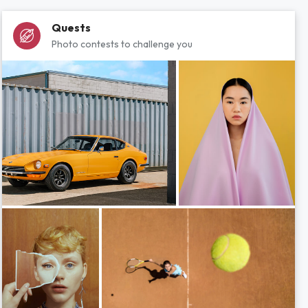
Quests
Photo contests to challenge you