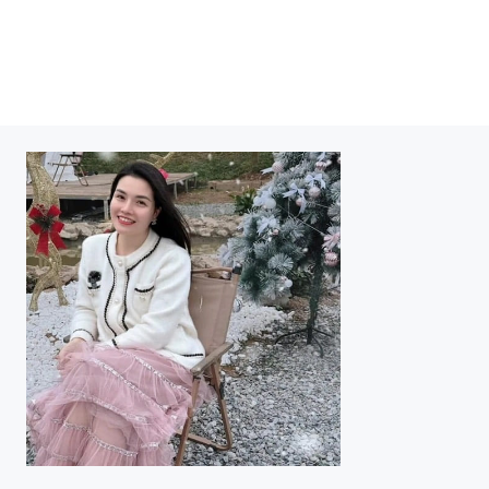
ceonguyenhothutrangqh88-logo