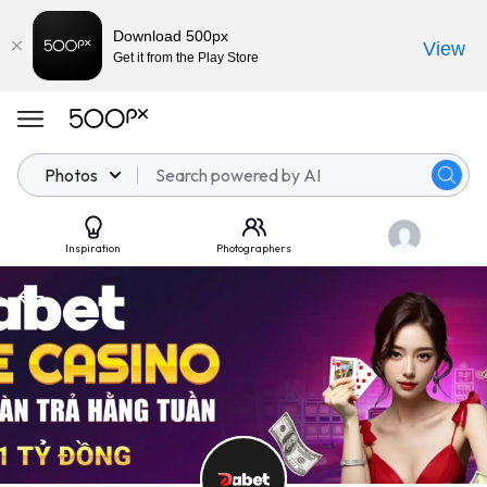
Download 500px
View
Get it from the Play Store
Photos
Inspiration
Photographers