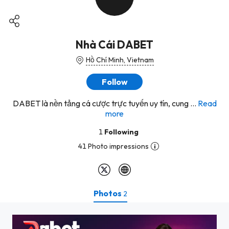
Nhà Cái DABET
Hồ Chí Minh, Vietnam
Follow
DABET là nền tảng cá cược trực tuyến uy tín, cung ...
Read
more
1
Following
41 Photo impressions
Photos
2