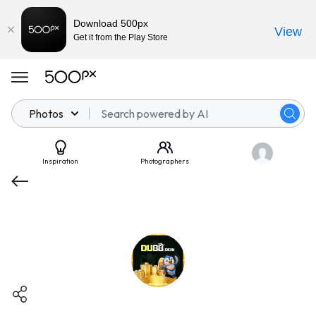
Download 500px
View
Get it from the Play Store
Photos
Inspiration
Photographers