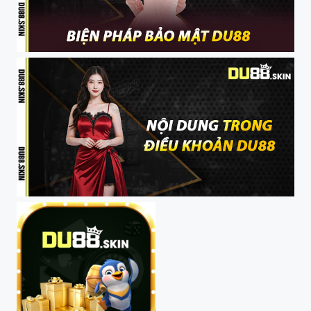
Bảo Mật Du88 – Bảo Vệ Toàn Diện, An Tâm Cá Cược
Du88 – Điều Khoản Và Quyền Lợi Quan Trọng