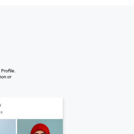
Profile.
ion or
s
px