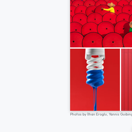
Photos by
İlhan Eroglu,
Yannis Guibin