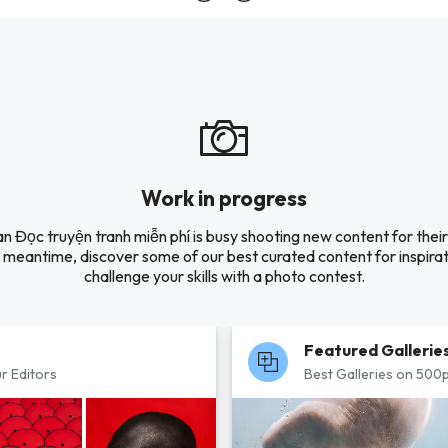
Work in progress
n Đọc truyện tranh miễn phí is busy shooting new content for their 
e meantime, discover some of our best curated content for inspirat
challenge your skills with a photo contest.
Featured Gallerie
r Editors
Best Galleries on 500