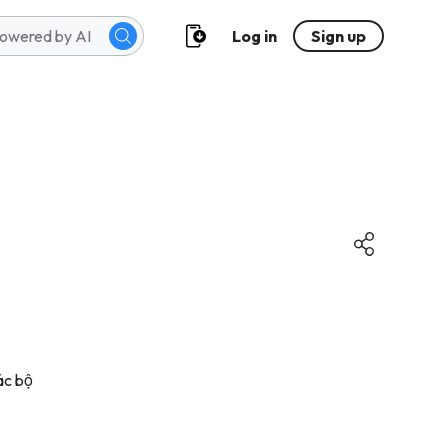
Log in
Sign up
ác bộ