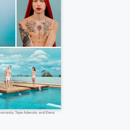
hornacky,
Tope Adenola,
and
Elena