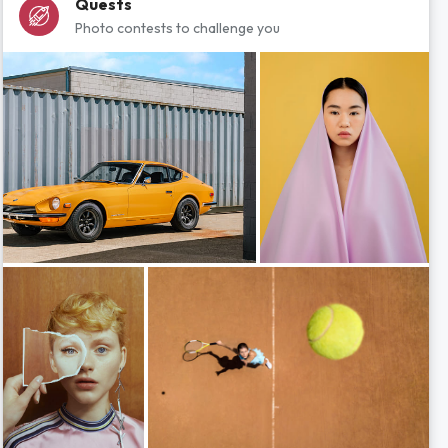
Quests
Photo contests to challenge you