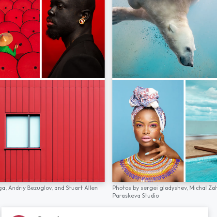
ga,
Andriy Bezuglov,
and
Stuart Allen
Photos by
sergei gladyshev,
Michal Za
Paraskeva Studio