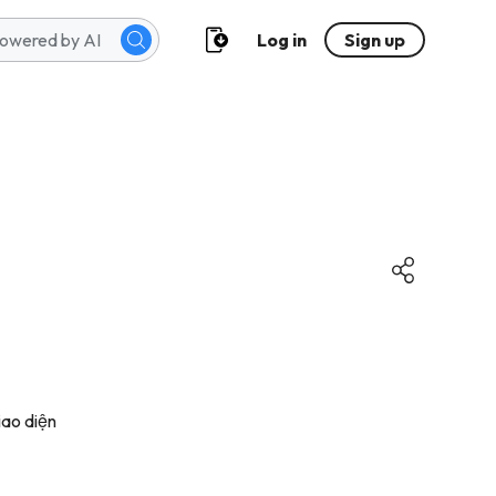
Log in
Sign up
iao diện