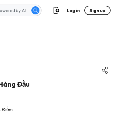
Log in
Sign up
 Hàng Đầu
p. Điểm