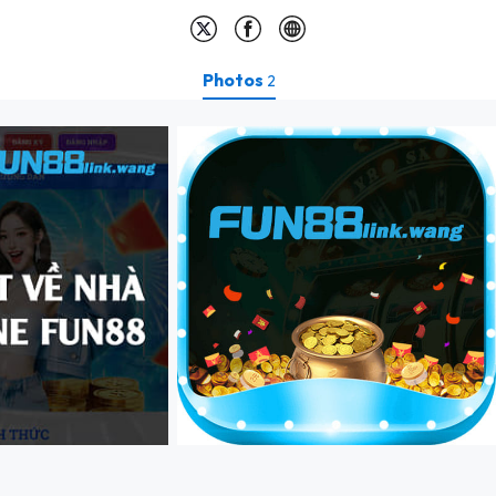
Photos
2
Fun88 – Fun88.Com – Website Giải Trí Xanh Chín Hàng Đầu