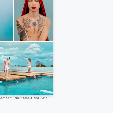
hornacky,
Tope Adenola,
and
Elena