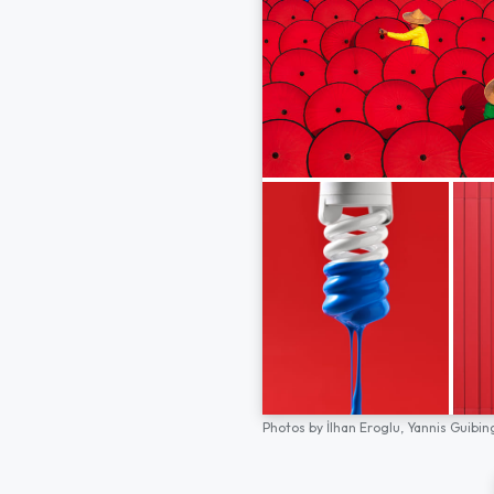
Photos by
İlhan Eroglu,
Yannis Guibin