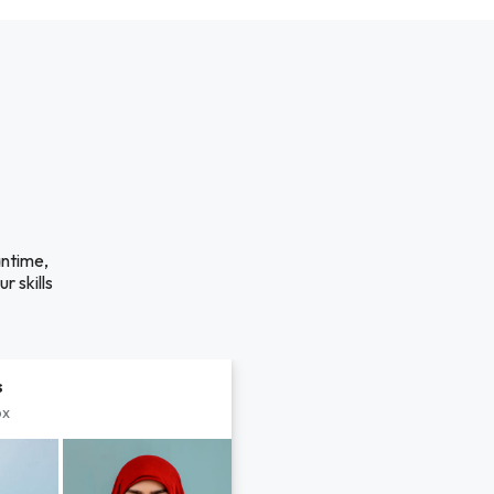
antime,
r skills
s
px