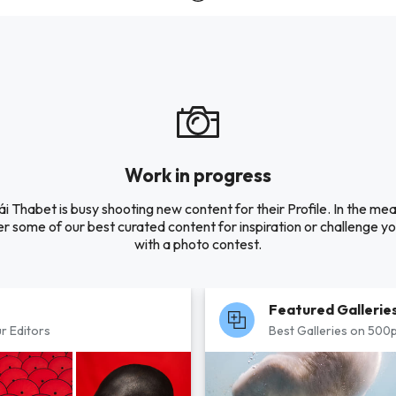
Work in progress
i Thabet is busy shooting new content for their Profile. In the me
r some of our best curated content for inspiration or challenge you
with a photo contest.
Featured Gallerie
r Editors
Best Galleries on 500