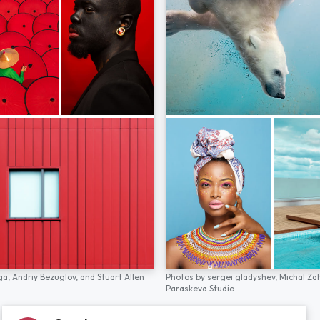
ga,
Andriy Bezuglov,
and
Stuart Allen
Photos by
sergei gladyshev,
Michal Za
Paraskeva Studio