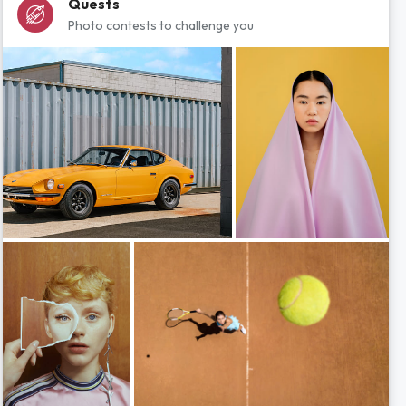
Quests
Photo contests to challenge you