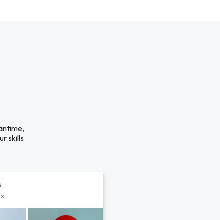
eantime,
r skills
s
px