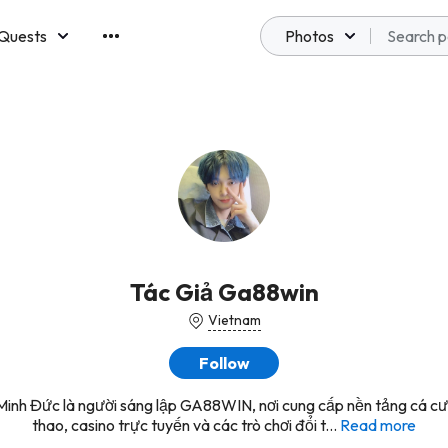
Quests
Photos
emberships
Tác Giả Ga88win
Vietnam
Follow
Minh Đức là người sáng lập GA88WIN, nơi cung cấp nền tảng cá cư
thao, casino trực tuyến và các trò chơi đổi t...
Read more