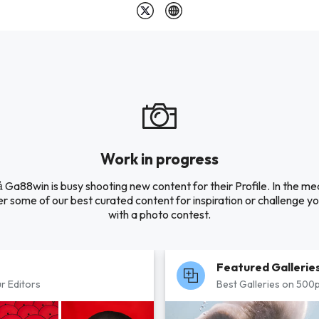
Work in progress
 Ga88win is busy shooting new content for their Profile. In the m
r some of our best curated content for inspiration or challenge you
with a photo contest.
Featured Gallerie
r Editors
Best Galleries on 500