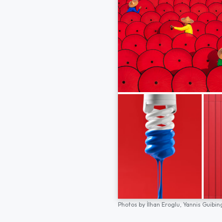
Photos by
İlhan Eroglu,
Yannis Guibin