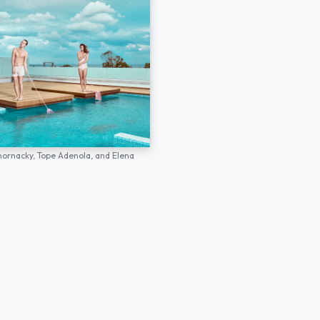
hornacky,
Tope Adenola,
and
Elena