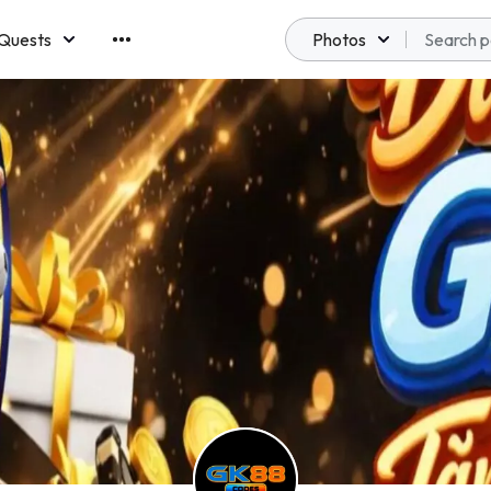
Quests
Photos
emberships