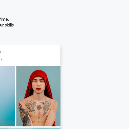
time,
r skills
s
px