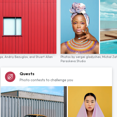
ga,
Andriy Bezuglov,
and
Stuart Allen
Photos by
sergei gladyshev,
Michal Za
Paraskeva Studio
Quests
Photo contests to challenge you