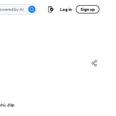
Log in
Sign up
 phú, đáp