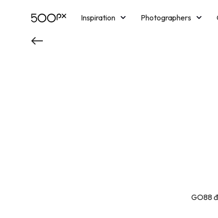
Inspiration
Photographers
Licensing
Blog
M
GO88 đượ