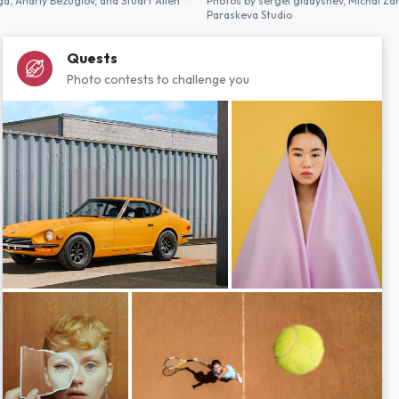
ga,
Andriy Bezuglov,
and
Stuart Allen
Photos by
sergei gladyshev,
Michal Za
Paraskeva Studio
Quests
Photo contests to challenge you