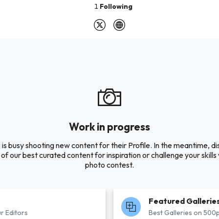
1
Following
Work in progress
s busy shooting new content for their Profile. In the meantime, d
of our best curated content for inspiration or challenge your skills 
photo contest.
Featured Gallerie
r Editors
Best Galleries on 500