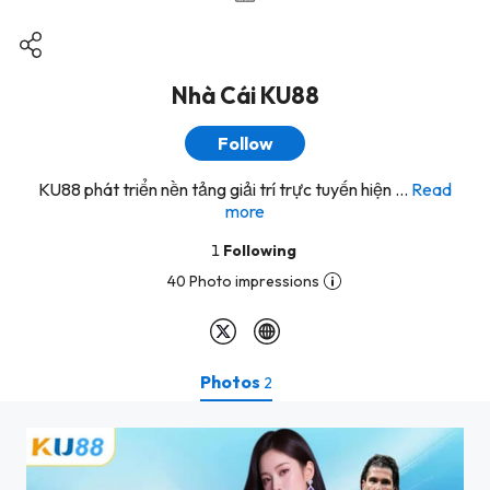
Nhà Cái KU88
Follow
KU88 phát triển nền tảng giải trí trực tuyến hiện ...
Read
more
1
Following
40 Photo impressions
Photos
2