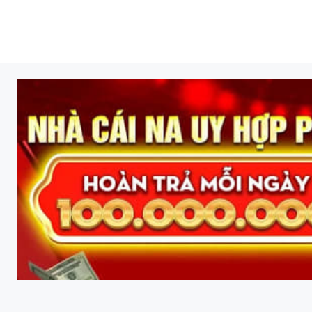
may88-3Nhà Cái May88