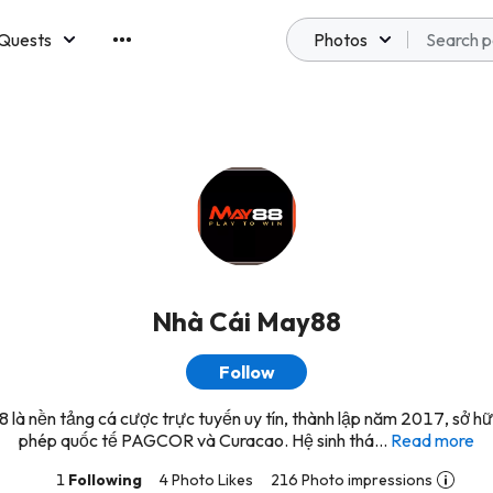
Quests
Photos
emberships
Nhà Cái May88
Follow
 là nền tảng cá cược trực tuyến uy tín, thành lập năm 2017, sở hữ
phép quốc tế PAGCOR và Curacao. Hệ sinh thá...
Read more
1
Following
4 Photo Likes
216 Photo impressions