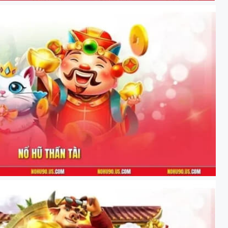
Nổ Hũ Thần Tài – Bí Quyết Săn Jackpot Khủng Cho Hội Viên Và Sức Hút Từ Hệ Thống Thưởng Đặc Biệt