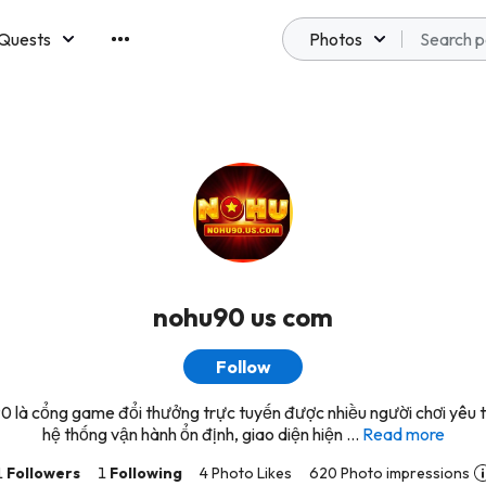
Quests
Photos
emberships
nohu90 us com
Follow
là cổng game đổi thưởng trực tuyến được nhiều người chơi yêu t
hệ thống vận hành ổn định, giao diện hiện ...
Read more
1
Followers
1
Following
4 Photo Likes
620 Photo impressions