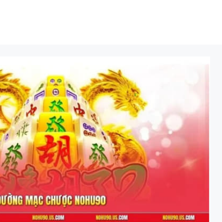
Đường Mạc Chược NOHU90 – Trò Chơi Giải Trí Đỉnh Cao Cho Thành Viên Mang Đến Trải Nghiệm Độc Đáo