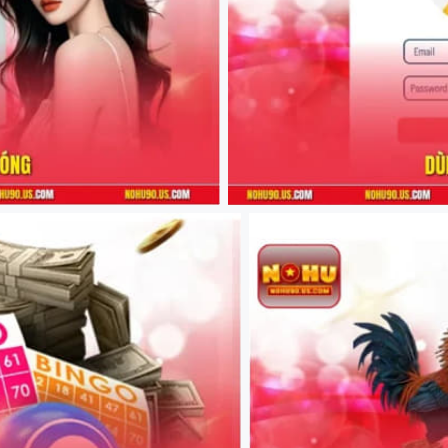
Hướng dẫn 04 bước đăng nhập NOHU90 nhanh chóng giúp nâng cao trải nghiệm người dùng