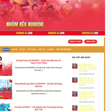
Nhóm Kéo NOHU90 – Điểm Hẹn Giao Lưu Của Cộng Đồng Săn Thưởng Và Xu Hướng Kết Nối Trong Thời Đại Số