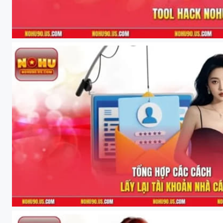
Tool Hack NOHU90 – Review Một Số Phần Mềm Dự Đoán Ch