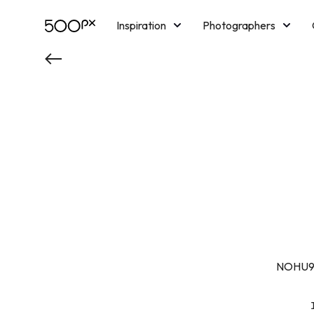
Inspiration
Photographers
Licensing
Blog
M
NOHU90 