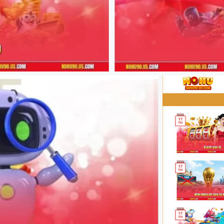
Các Game Hot Tại NOHU90 Với Tính Năng Săn Thưởng Hấp Dẫn – Trải Nghiệm Giải Trí Đỉnh Cao Cho Người C