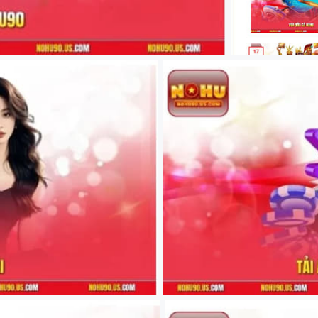
uẩn Xác Dành Cho Người Mới
Quên Tài Khoản NOHU90 Với Mẹo Xử Lý Nhanh Gọn Trong 3 Phút Dành Cho Mọi Người Chơi