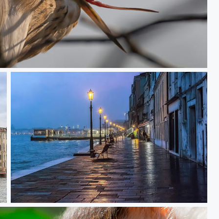
er bâille aux corneilles !
Le jour se lève sur la Giudecca