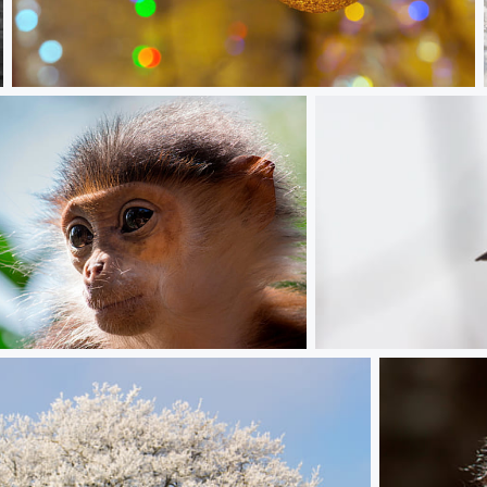
Noel 2017 (3)
ouc
héron crabier