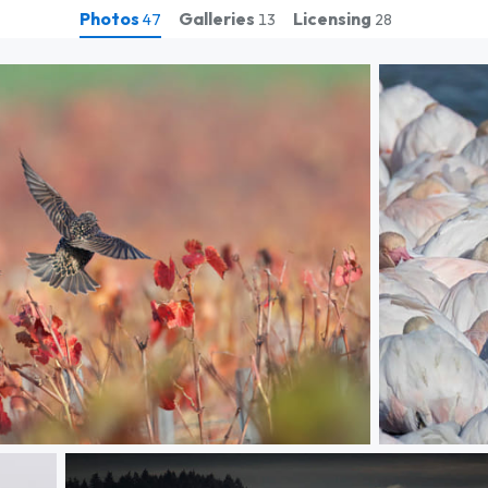
Photos
Galleries
Licensing
47
13
28
L'exception -