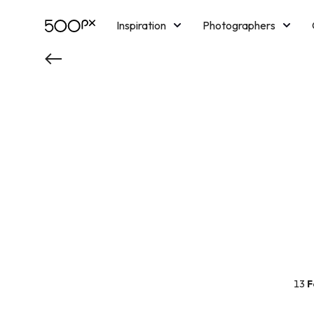
Inspiration
Photographers
Licensing
Blog
M
13
F