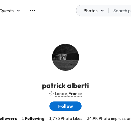
Quests
Photos
emberships
patrick alberti
Lancie, France
Follow
ollowers
1
Following
1,775 Photo Likes
34.9K Photo impressio