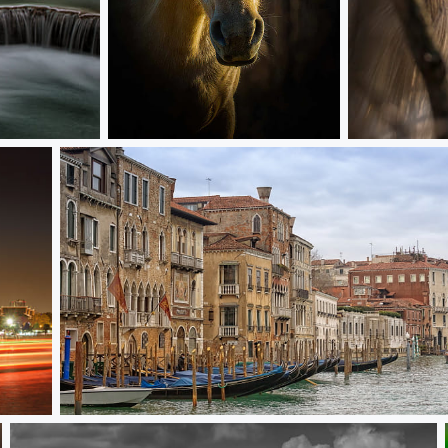
Portrait équin
Le héron crabi
Palais vénitiens