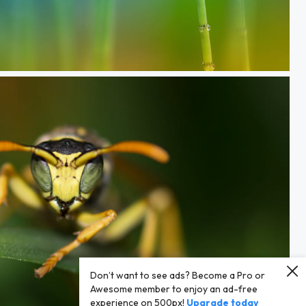
Droit comme un i
Don’t want to see ads? Become a Pro or
Awesome member to enjoy an ad-free
experience on 500px!
Upgrade today