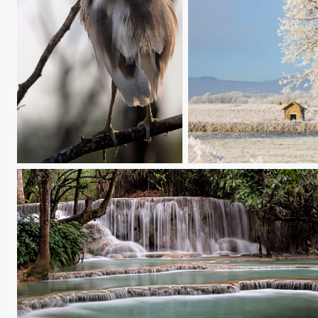
héron crabier chevelu (2)
L'arbre givré et la cadole