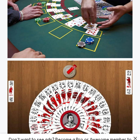
Chia sẻ cách chơi Blackjack và những kinh nghiệm chơi hiệu quả
Don’t want to see ads? Become a Pro or Awesome member to