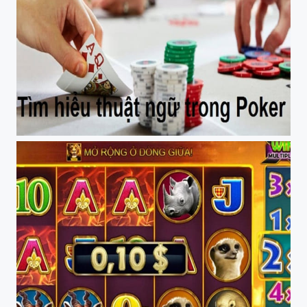
Thuat ngu trong Poker chuan tu A den Z danh cho tan thu