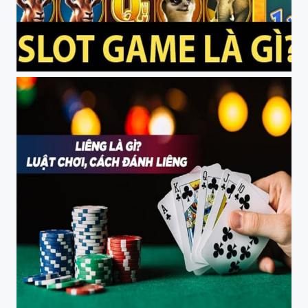
Slot game la gi Chien thuat choi Slot game tang ty le thang