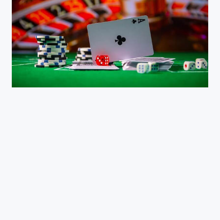
Quy tắc chơi thay phiên xào bài và chia bài: Mở bát, ụp bỏ hoặc tố - Quyền lựa chọn và quyết định củ