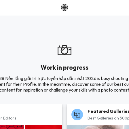
Work in progress
8 Nền tảng giải trí trực tuyến hấp dẫn nhất 2026 is busy shootin
nt for their Profile. In the meantime, discover some of our best c
content for inspiration or challenge your skills with a photo contest
Featured Gallerie
r Editors
Best Galleries on 500