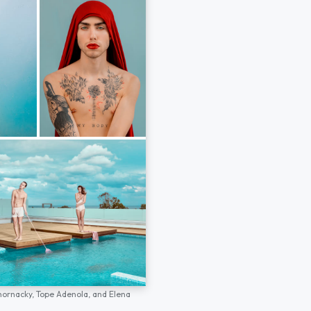
hornacky,
Tope Adenola,
and
Elena