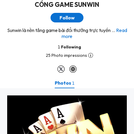
CỔNG GAME SUNWIN
Follow
Sunwin là nền tảng game bài đổi thưởng trực tuyến ...
Read
more
1
Following
25 Photo impressions
Photos
1