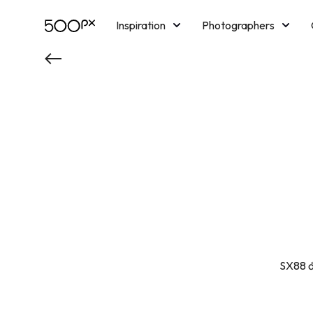
Inspiration
Photographers
Licensing
Blog
M
SX88 đ