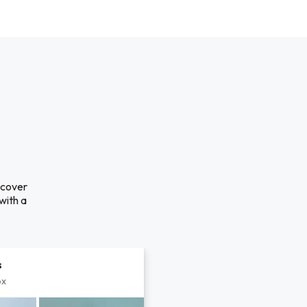
scover
with a
s
px