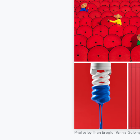
Photos by
İlhan Eroglu,
Yannis Guibin