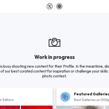
Work in progress
is busy shooting new content for their Profile. In the meantime, di
of our best curated content for inspiration or challenge your skills 
photo contest.
Featured Gallerie
r Editors
Best Galleries on 500