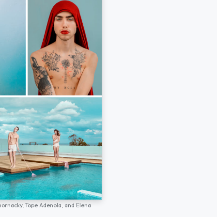
hornacky,
Tope Adenola,
and
Elena