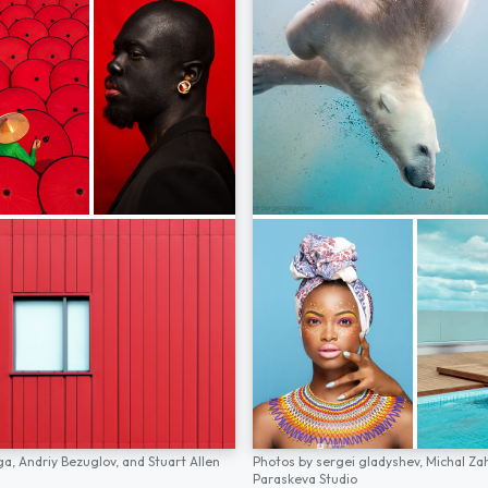
ga,
Andriy Bezuglov,
and
Stuart Allen
Photos by
sergei gladyshev,
Michal Za
Paraskeva Studio