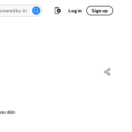
Log in
Sign up
iao diện