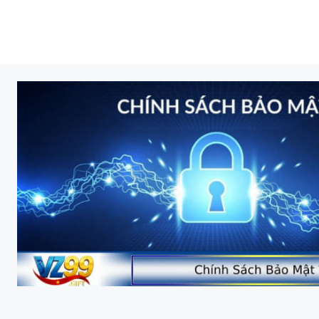
CHÍNH SÁCH BẢO MẬT VZ99