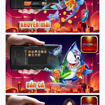
👑Khuyến mãi Winvn – Ngập tràn ưu đãi và khuyến mãi
👑Bắn cá winvn – Siêu phẩm gửi đến anh em xạ thủ