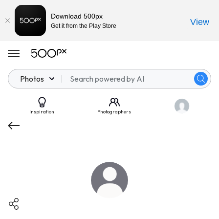
Download 500px
View
Get it from the Play Store
Photos
Inspiration
Photographers