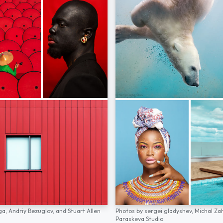
ga,
Andriy Bezuglov,
and
Stuart Allen
Photos by
sergei gladyshev,
Michal Za
Paraskeva Studio