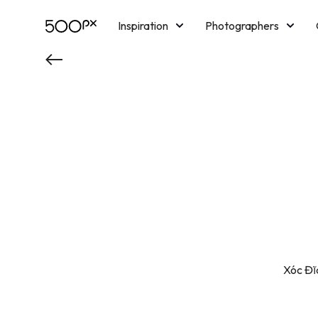
Inspiration
Photographers
Licensing
Blog
M
Xóc Đĩa