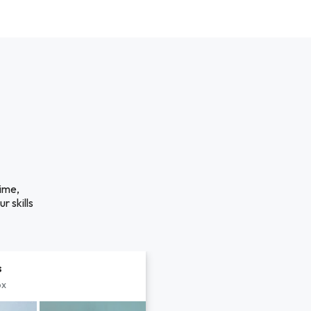
time,
r skills
s
px