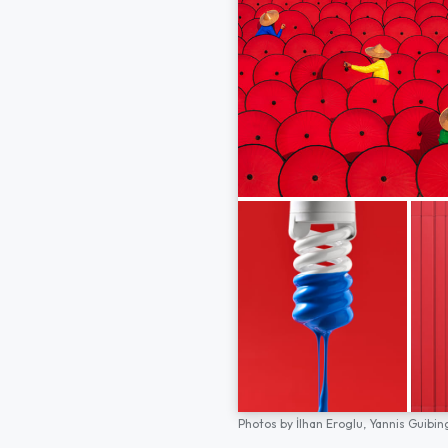
Photos by
İlhan Eroglu,
Yannis Guibin