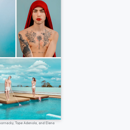
hornacky,
Tope Adenola,
and
Elena