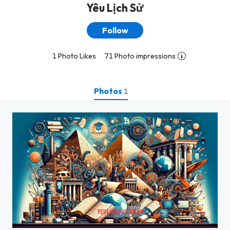
Yêu Lịch Sử
Follow
1 Photo Likes
71 Photo impressions
Photos
1
Yêu Lịch Sử - Câu chuyện về loài người, từ thời kỳ đồ đá mới đến kỷ nguyên hiện đại