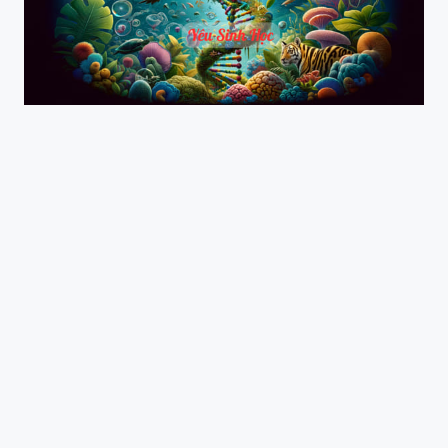
Khám phá sự đa dạng của loài chim trên Trái Đất