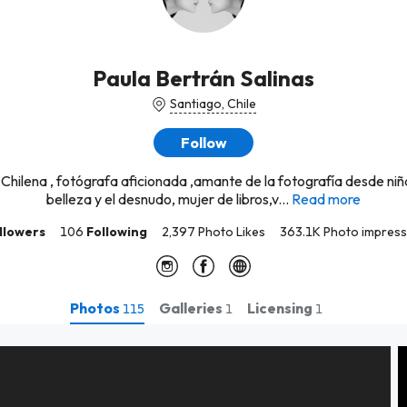
Paula Bertrán Salinas
Santiago, Chile
Follow
 Chilena , fotógrafa aficionada ,amante de la fotografía desde niña
belleza y el desnudo, mujer de libros,v...
Read more
llowers
106
Following
2,397 Photo Likes
363.1K Photo impress
Photos
Galleries
Licensing
115
1
1