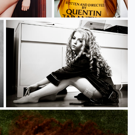
Jo
Cami