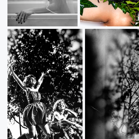
Bath
Deya